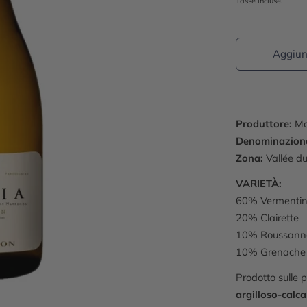
Tasse incluse.
Aggiung
Produttore:
Ma
Denominazion
Zona:
Vallée d
VARIETÀ:
60% Vermenti
20% Clairette
10% Roussann
10% Grenache 
Prodotto sulle 
argilloso-calca