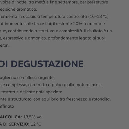
olge di notte, tra metà e fine settembre, per preservare
ecisione aromatica.
fermenta in acciaio a temperatura controllata (16–18 °C)
affinamento sulle fecce fini; il restante 20% fermenta e
ue, contribuendo a struttura e complessità. Il risultato è un
, espressivo e armonico, profondamente legato ai suoli
beron.
DI DEGUSTAZIONE
aglierino con riflessi argentei
 e complesso, con frutta a polpa gialla matura, miele,
a tostata e delicate note speziate
te e strutturato, con equilibrio tra freschezza e rotondità,
affinato
ALCOLICA:
13,5% vol
DI SERVIZIO:
12 °C