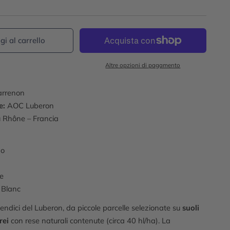
i al carrello
Altre opzioni di pagamento
rrenon
e:
AOC Luberon
u Rhône – Francia
no
e
Blanc
pendici del Luberon, da piccole parcelle selezionate su
suoli
rei
con rese naturali contenute (circa 40 hl/ha). La