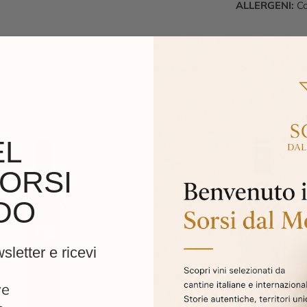
ALLERGENI:
Con
LE NOSTRE SCELTE
Vini Rossi
Vini Bianchi
Champagne
Bollicine
EL
ORSI
DO
wsletter e ricevi
ve