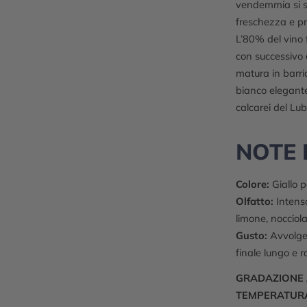
vendemmia si sv
freschezza e pr
L’80% del vino 
con successivo 
matura in barriq
bianco elegante
calcarei del Lu
NOTE 
Colore:
Giallo p
Olfatto:
Intenso
limone, nocciol
Gusto:
Avvolgen
finale lungo e r
GRADAZIONE 
TEMPERATURA 