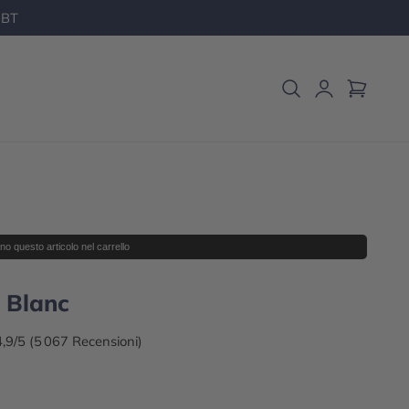
 BT
Carrello
Login
o questo articolo nel carrello
 Blanc
4,9/5 (5 067 Recensioni)