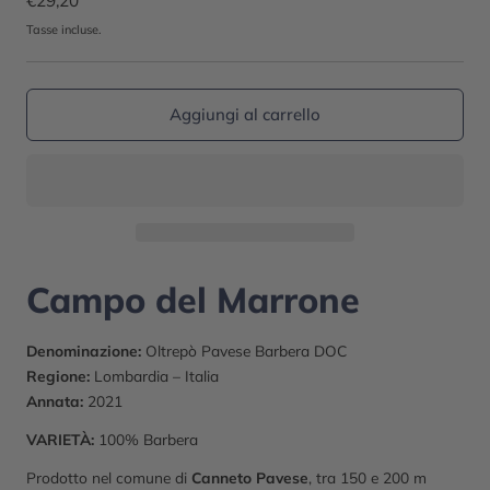
Prezzo
€29,20
normale
Tasse incluse.
Aggiungi al carrello
Campo del Marrone
Denominazione:
Oltrepò Pavese Barbera DOC
Regione:
Lombardia – Italia
Annata:
2021
VARIETÀ:
100% Barbera
Prodotto nel comune di
Canneto Pavese
, tra 150 e 200 m