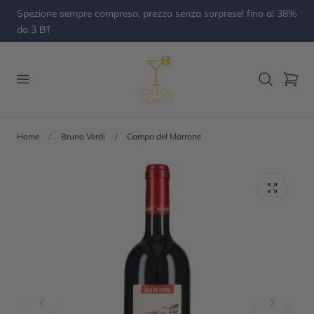
Spezione sempre compresa, prezzo senza sorprese! fino al 38%
al contenuto
da 3 BT
Carrello
Home
Bruno Verdi
Campo del Marrone