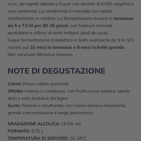
s.l.m., da vigneti allevati a Guyot con densità di 6.000 ceppi/ha e
rese contenute. La vendemmia è manuale con rapido
trasferimento in cantina. La fermentazione avviene in
tonneaux
da 5 e 7,5 hl per 20–25 giorni
, con follature manuali
quotidiane e utilizzo di lieviti indigeni (pied de cuve).
Segue fermentazione malolattica in botti austriache da 5 hl (1/3
nuove), poi
10 mesi in tonneaux e 8 mesi in botte grande
.
Non necessita filtrazioni invasive.
NOTE DI DEGUSTAZIONE
Colore:
Rosso rubino profondo
Olfatto:
Intenso e complesso, con frutta rossa matura, spezie
dolci e note evolutive del legno
Gusto:
Potente e strutturato, con trama tannica importante,
grande concentrazione e lunga persistenza
GRADAZIONE ALCOLICA:
15,5% vol
FORMATO:
0,75 L
TEMPERATURA DI SERVIZIO:
16–18°C