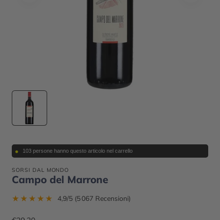
•
103 persone hanno questo articolo nel carrello
SORSI DAL MONDO
Campo del Marrone
★
★
★
★
★
4,9/5 (5 067 Recensioni)